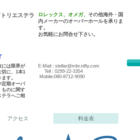
ロレックス、オメガ、
その他海外・国
アトリエステラ
内メーカーのオーバーホールを承りま
す。
​お気軽にお問合せ下さい。
r
数には限界が
E-Mail :
stellar@mbr.nifty.com
Tell : 0299-22-3354
切に、1本1
Mobile:080-8712-9090
きます。
や定期オーバ
くものに関す
ステラへご相
アクセス
料金表