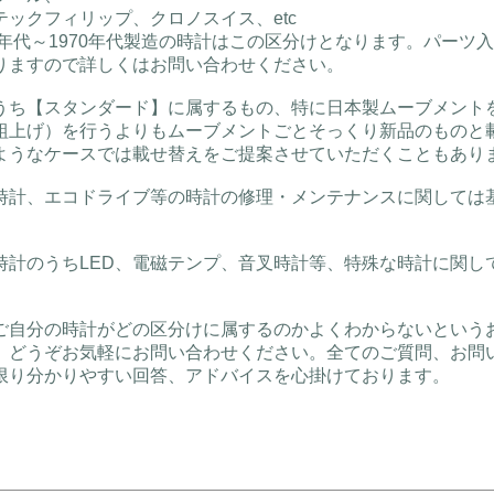
テックフィリップ、クロノスイス、etc
0年代～1970年代製造の時計はこの区分けとなります。パーツ入
りますので詳しくはお問い合わせください。
うち【スタンダード】に属するもの、特に日本製ムーブメント
組上げ）を行うよりもムーブメントごとそっくり新品のものと
ようなケースでは載せ替えをご提案させていただくこともあり
時計、エコドライブ等の時計の修理・メンテナンスに関しては
時計のうちLED、電磁テンプ、音叉時計等、特殊な時計に関し
ご自分の時計がどの区分けに属するのかよくわからないという
、どうぞお気軽にお問い合わせください。全てのご質問、お問
限り分かりやすい回答、アドバイスを心掛けております。