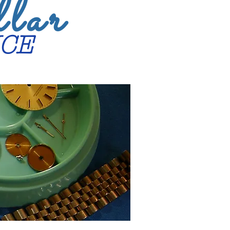
llar
ANCE