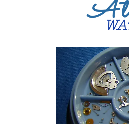
Ate
WA