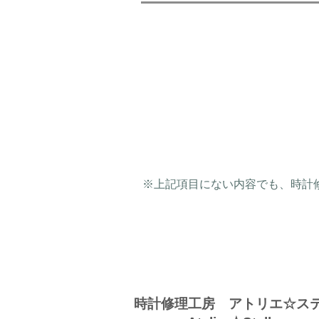
※​上記項目にない内容でも、時
​時計修理工房 アトリエ☆