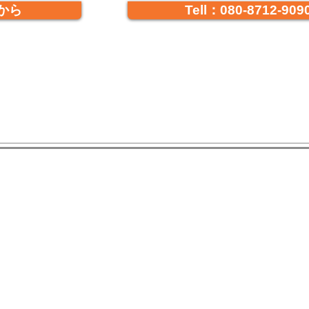
から
Tell：080-8712-909