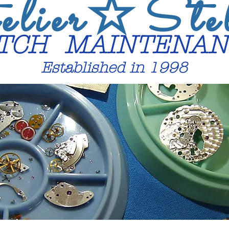
lier
☆
Ste
TCH MAINTEN
Established in 1998