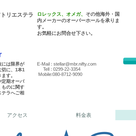
ロレックス、オメガ、
その他海外・国
アトリエステラ
内メーカーのオーバーホールを承りま
す。
​お気軽にお問合せ下さい。
r
数には限界が
E-Mail :
stellar@mbr.nifty.com
Tell : 0299-22-3354
切に、1本1
Mobile:080-8712-9090
きます。
や定期オーバ
くものに関す
ステラへご相
アクセス
料金表